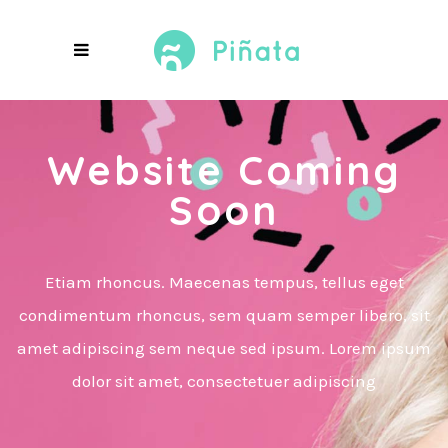
Website Coming
Soon
Etiam rhoncus. Maecenas tempus, tellus eget
condimentum rhoncus, sem quam semper libero, sit
amet adipiscing sem neque sed ipsum. Lorem ipsum
dolor sit amet, consectetuer adipiscing